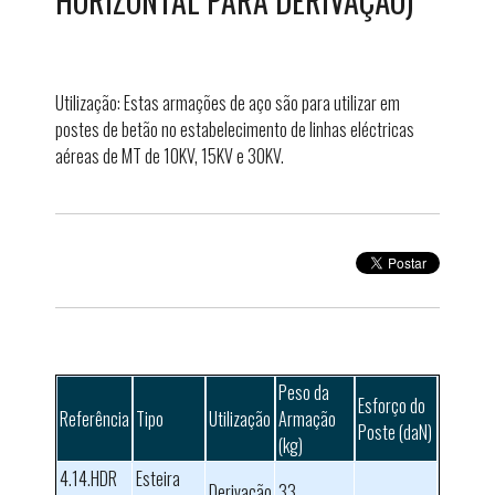
HORIZONTAL PARA DERIVAÇÃO)
Utilização: Estas armações de aço são para utilizar em
postes de betão no estabelecimento de linhas eléctricas
aéreas de MT de 10KV, 15KV e 30KV.
Peso da
Esforço do
Referência
Tipo
Utilização
Armação
Poste (daN)
(kg)
4.14.HDR
Esteira
Derivação
33