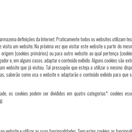
rmazena definições da Internet. Praticamente todos os websites utilizam tecn
 visita um website. Na próxima vez que visitar este website a partir do mes
 origem (cookies primários) ou para outro website ao qual pertença (cookie
vegador e, em alguns casos, adaptar o conteúdo exibido. Alguns cookies são 
a um website que já visitou. Tal pressupõe que esteja a utilizar o mesmo di
ias, saberão como usa o website e adaptarão o conteúdo exibido para que s
ade, os cookies podem ser divididos em quatro categorias*: cookies esse
g.
no website e utilizar as suas funcionalidades. Sem estes cookies as funciona