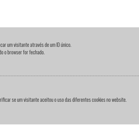
icar um visitante através de um ID único.
do o browser for fechado.
erificar se um visitante aceitou o uso das diferentes cookies no website.